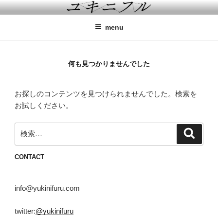
コ
「小説×音楽」作品を制作
ン
menu
テ
ン
ツ
何も見つかりませんでした
へ
ス
キ
お探しのコンテンツを見つけられませんでした。検索を
ッ
お試しください。
プ
検
検
索
索:
CONTACT
info@yukinifuru.com
twitter:
@yukinifuru