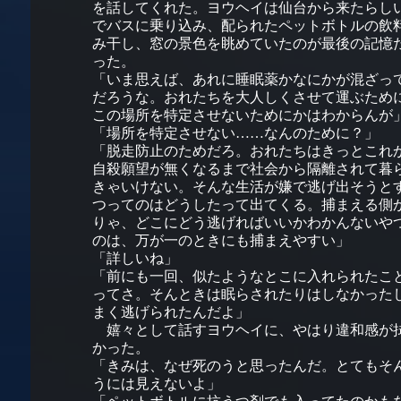
を話してくれた。ヨウヘイは仙台から来たらし
でバスに乗り込み、配られたペットボトルの飲
み干し、窓の景色を眺めていたのが最後の記憶
った。
「いま思えば、あれに睡眠薬かなにかが混ざっ
だろうな。おれたちを大人しくさせて運ぶため
この場所を特定させないためにかはわからんが
「場所を特定させない……なんのために？」
「脱走防止のためだろ。おれたちはきっとこれ
自殺願望が無くなるまで社会から隔離されて暮
きゃいけない。そんな生活が嫌で逃げ出そうと
つってのはどうしたって出てくる。捕まえる側
りゃ、どこにどう逃げればいいかわかんないや
のは、万が一のときにも捕まえやすい」
「詳しいね」
「前にも一回、似たようなとこに入れられたこ
ってさ。そんときは眠らされたりはしなかった
まく逃げられたんだよ」
嬉々として話すヨウヘイに、やはり違和感が
かった。
「きみは、なぜ死のうと思ったんだ。とてもそ
うには見えないよ」