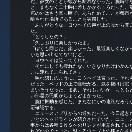
だ、彼女のことが頭から離れなかった。腕時計
と、まもなく二十時に差しかかるころだった。
窓の外はもう真っ暗で、あらためてここが都市
離された場所であることを実感した。
「ありがとうな」ヨウヘイの声が上の段から聞
た。
「どうしたの？」
「久しぶりに楽しかったよ」
「ぼくも同じだ。楽しかった。最近楽しくなか
かも思い出せてないけど」
ヨウヘイは笑ってくれた。
「それにしても疲れたな。いきなりわけわかん
こに連れてこられてさ」
照れ隠しのように、ヨウヘイは言った。それ
だった。ベッドの上で寝転がる。気を抜けば眠
まいそうだった。まあ、それもいいか。もとも
い部屋の照明がちょうどよかった。
腕に振動を感じた。またなにかの連絡だろう
応確認する。
ニュースアプリからの通知だった。今日起き
ごとのヘッドラインが紹介されていた。ニュー
事からは各種ＳＮＳへのリンクが用意されてい
れぞれのできごとに対するウェブ上の様々な意