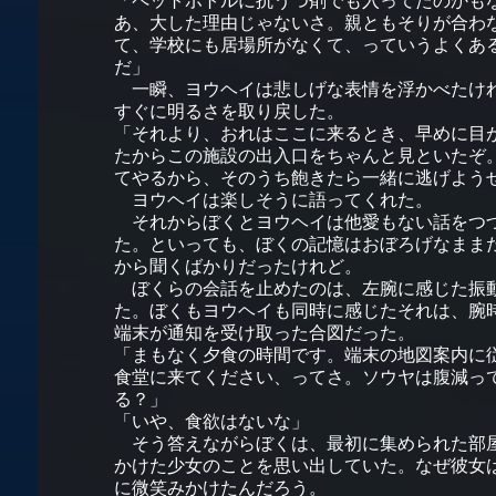
「ペットボトルに抗うつ剤でも入ってたのかも
あ、大した理由じゃないさ。親ともそりが合わ
て、学校にも居場所がなくて、っていうよくあ
だ」
一瞬、ヨウヘイは悲しげな表情を浮かべたけ
すぐに明るさを取り戻した。
「それより、おれはここに来るとき、早めに目
たからこの施設の出入口をちゃんと見といたぞ
てやるから、そのうち飽きたら一緒に逃げよう
ヨウヘイは楽しそうに語ってくれた。
それからぼくとヨウヘイは他愛もない話をつ
た。といっても、ぼくの記憶はおぼろげなまま
から聞くばかりだったけれど。
ぼくらの会話を止めたのは、左腕に感じた振
た。ぼくもヨウヘイも同時に感じたそれは、腕
端末が通知を受け取った合図だった。
「まもなく夕食の時間です。端末の地図案内に
食堂に来てください、ってさ。ソウヤは腹減っ
る？」
「いや、食欲はないな」
そう答えながらぼくは、最初に集められた部
かけた少女のことを思い出していた。なぜ彼女
に微笑みかけたんだろう。