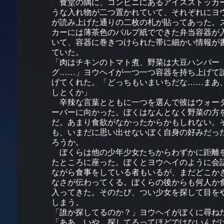
食堂の隅に、コンビニにあるアイスストッカ
うな入れ物が二つ置かれていて、それぞれにヨ
が読み上げた通りの二枚の札が貼ってあった。
カーには薄茶色のパルプ紙でできた弁当容器が
いて、容器に巻きつけられた帯に細かい情報が
ていた。
「肉はチキンのトマト煮、野菜は大豆ハンバー
グ……」ヨウヘイが一つ一つ容器を持ち上げて
げてくれた。「どっちもいまいちだな……まあ
しとくか」
辛辣な言葉とともに一つを選んで彼はウォー
ーバーに向かった。ぼくはなんとなく野菜の方
だ。あまり食欲がなかったからかもしれない。
も、いまだに思い出せないぼく自身の好みだっ
ろうか。
ぼくらは他の少年少女たちからわずかに距離
たところに座った。ぼくとヨウヘイのように会
ながら食事をしている者もいるが、まだどこか
なさが伝わってくる。ぼくらの後からも何人か
入ってきた。そのたび、つい少女を探して目を
しまう。
「誰か探してるのか？」ヨウヘイがぼくに尋ね
「ああ、いや、探してるってほどではないんだ