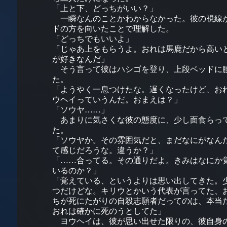
「上と下、どっちがいい？」
一瞬なんのことかわからなかった。彼の視線
ドの方を向いたことで理解した。
「どっちでもいいよ」
「じゃあ上をもらうよ。おれは馬鹿だから高い
が好きなんだ」
そう言って彼はハシゴを登り、上段ベッドに
た。
「ようやく一息つけたな。遅くなったけど、お
ウヘイっていうんだ。おまえは？」
「ソウヤ……」
あまりに気さくな彼の態度に、少し面食らっ
た。
「ソウヤか。その雰囲気だと、まだなにがなん
て感じだろうな。違うか？」
「……合ってる。その通りだよ。きみはなにか
いるのか？」
「覚えている、というよりは思い出してきた。
つだけどな。キリウとかいう代表が言ってた、
ちが死にたがりの自殺志願者だってのは、本当
おれは確かに死のうとしてた」
ヨウヘイは、彼が思い出せた限りの、彼自身