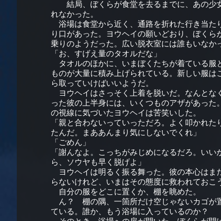
結局、ぼくらが食堂を去るまでに、あの少
れなかった。
浴場は食堂から近く、通路を折れた行き当た
り口があった。ヨウヘイの願いどおり、ぼくら
乗りのようだった。広い脱衣室には誰もいなか
「お、すげえ量のタオルだな」
タオルのほかに、いまぼくたちが着ている服
ものが大量に積み上げられている。新しい服は
ら取っていけばいいようだ。
ヨウヘイはさっそく上着を脱いだ。なんとな
った彼の上半身には、いくつものアザがあった
の視線に気づいたヨウヘイは苦笑いした。
「親と合わないっていっただろ。よく叩かれた
たんだ。まああんまり気にしないでくれ」
「ごめん」
「謝んなよ。こっちがみじめになるだろ。いい
ら、ソウヤも早く脱げよ」
ヨウヘイは明るく振る舞った。彼の本心はま
らないけれど、いまはその態度に救われておこ
自分の服をどこに置くか、棚を眺めた。
ん？ 棚の隅、一箇所だけ空じゃないカゴが
ている。誰か、もう浴場に入っているのか？