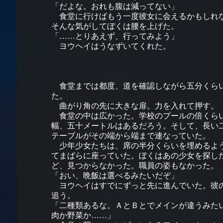
「だよな。おれも腹は減ってない」
食堂に行けばもう一度彼女に会えるかもしれ
そんな気がしてぼくは腰を上げた。
「……とりあえず、行ってみよう」
ヨウヘイはうなずいてくれた。
食堂までは都度、道を確認しながら五分くら
た。
曲がり角の先に大きな扉。力を入れて押す。
食堂の中は広かった。学校のプールの倍くら
幅、五十メートルはあるだろう。そして、長い
テーブルがその端から端まで連なっていた。
少年少女たちは、席の半分くらいを埋めるよ
てまばらに座っていた。ぼくはあの少女を探し
ど、見つからなかった。職員の姿もなかった。
「おい、晩飯は選べるみたいだぞ」
ヨウヘイはすでにずっと先に進んでいた。彼
追う。
「二種類あるな。ＡとＢとでメインが違うみた
肉か野菜か……」