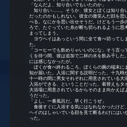
「なんだよ、知り合いでもいたのか」
知り合い……。そうか、彼女とぼくは知り合
だったのかもしれない。彼女の微笑んだ顔を思
べる。なにかを思い出せそうだ。けどもう一歩
ろで、たぐっていた糸が断ち切られるように思
まってしまう。
ヨウヘイはあっという間に全て食べ切ってし
た。
「コーヒーでも飲めりゃいいのにな」そう言っ
くを待つ間、彼は追加で二杯の水を飲み干した
には感じなかったが。
ぼくが食べ終わるころ、ぼくらの腕の端末に
知が届いた。入浴に関する説明だった。十九時
十一時の間に男女それぞれに用意されている大
入浴ができる、ということだった。着替えもタ
大浴場に用意されているからそのまま向かえば
うだった。
「よし、一番風呂だ。早く行こうぜ」
食後すぐに入浴する気にはなれなかったけど
ヘイのはしゃいでいる顔を見て断るわけにはい
った。