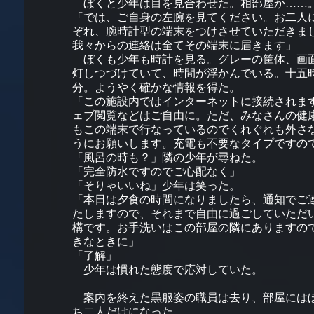
ぼくと少年は目を見合わせた。相部屋か……
「では、ご自身の左腕を見てください。お二人
ぞれ、腕時計型の端末をつけさせていただきま
我々からの連絡は全てその端末に届きます」
ぼくも少年も時計を見る。グレーの筐体、画
灯しつづけていて、時間が浮かんでいる。十五
分。ようやく確かな情報を得た。
「この施設内ではインターネットに接続されま
ェブ閲覧などはご自由に。ただ、みなさんの健
もこの端末で行なっているのでくれぐれも外さ
うにお願いします。充電も不要なタイプですの
「風呂の時も？」隣の少年が尋ねた。
「完全防水ですのでご心配なく」
「そりゃいいね」少年は笑った。
「本日は夕食の時間になりましたら、通知でご
たしますので、それまで自由に過ごしていただ
構です。お手洗いはこの部屋の隣にありますの
きなときに」
「了解」
少年は慣れた態度で応対していた。
案内を終えた黒服姿の職員は去り、部屋には
ち二人だけになった。