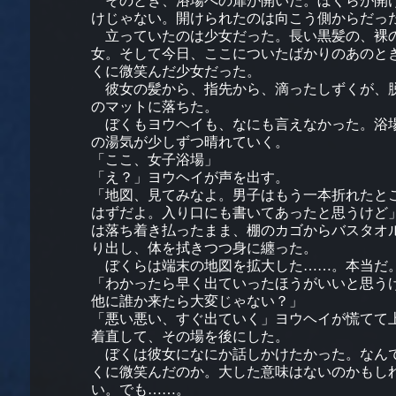
そのとき、浴場への扉が開いた。ぼくらが開
けじゃない。開けられたのは向こう側からだっ
立っていたのは少女だった。長い黒髪の、裸
女。そして今日、ここについたばかりのあのと
くに微笑んだ少女だった。
彼女の髪から、指先から、滴ったしずくが、
のマットに落ちた。
ぼくもヨウヘイも、なにも言えなかった。浴
の湯気が少しずつ晴れていく。
「ここ、女子浴場」
「え？」ヨウヘイが声を出す。
「地図、見てみなよ。男子はもう一本折れたと
はずだよ。入り口にも書いてあったと思うけど
は落ち着き払ったまま、棚のカゴからバスタオ
り出し、体を拭きつつ身に纏った。
ぼくらは端末の地図を拡大した……。本当だ
「わかったら早く出ていったほうがいいと思う
他に誰か来たら大変じゃない？」
「悪い悪い、すぐ出ていく」ヨウヘイが慌てて
着直して、その場を後にした。
ぼくは彼女になにか話しかけたかった。なん
くに微笑んだのか。大した意味はないのかもし
い。でも……。