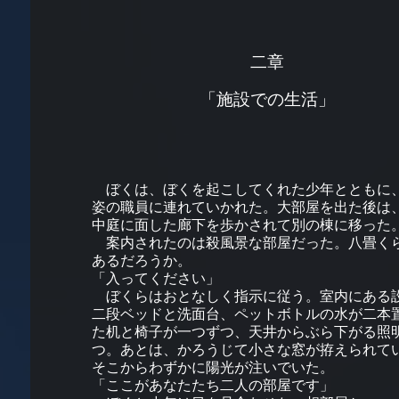
Skip
to
content
二章
「施設での生活」
ぼくは、ぼくを起こしてくれた少年とともに
姿の職員に連れていかれた。大部屋を出た後は
中庭に面した廊下を歩かされて別の棟に移った
案内されたのは殺風景な部屋だった。八畳く
あるだろうか。
「入ってください」
ぼくらはおとなしく指示に従う。室内にある
二段ベッドと洗面台、ペットボトルの水が二本
た机と椅子が一つずつ、天井からぶら下がる照
つ。あとは、かろうじて小さな窓が拵えられて
そこからわずかに陽光が注いでいた。
「ここがあなたたち二人の部屋です」