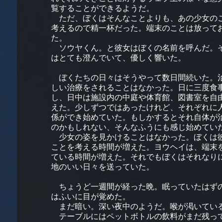
覧することができるようだ。
ただ、ぼくはそんなことよりも、あの少女の
考えるので精一杯だった。端末のことは放って
た。
ソウヤくん。と彼女はぼくの名前を呼んだ。
はとても澄んでいて、優しく響いた。
ぼくたちの日々はそうやって数日間続いた。
しい治療をされることはなかった。日に三度食
し、日中は施設内の中庭や体育館、図書室を自
えた。少しずつではあったけれど、それぞれに
係ができ始めていた。もしかするとそれ自体が
のかもしれない、そんなふうにも感じ始めてい
少女の姿を見かけることはなかった。ぼくは
ことを考える時間が増えた。ヨウヘイは、端末
ている時間が増えた。それでもぼくはそれなり
地のいい日々を送っていた。
ちょうど一週間が経った晩。眠っていたはず
はふいに目が覚めた。
まだ暗い。深い夜中のようだ。喉が渇いてい
テーブルにはペットボトルの飲料がまだ残っ